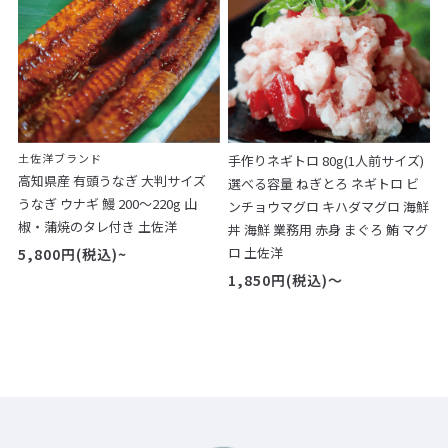
土佐洋
ブランド
手作りネギトロ 80g(1人前サイズ)
高知県産 有頭うなぎ 大判サイズ
選べる容量 ねぎとろ ネギトロ ビ
うなぎ ウナギ 鰻 200～220g 山
ンチョウマグロ キハダマグロ 海鮮
椒・蒲焼のタレ付き 土佐洋
丼 海鮮 業務用 赤身 まぐろ 鮪 マグ
ロ 土佐洋
5,800円(税込)~
1,850円(税込)～