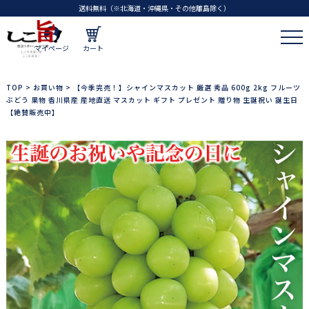
送料無料（※北海道・沖縄県・その他離島除く）
マイページ
カート
TOP
>
お買い物
>
【今季完売！】シャインマスカット 厳選 秀品 600g 2kg フルーツ
ぶどう 果物 香川県産 産地直送 マスカット ギフト プレゼント 贈り物 生誕祝い 誕生日
【絶賛販売中】