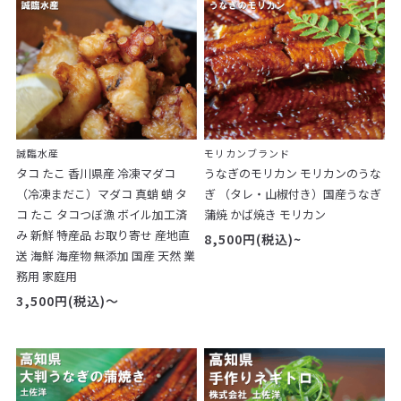
誠臨水産
モリカン
ブランド
タコ たこ 香川県産 冷凍マダコ
うなぎのモリカン モリカンのうな
（冷凍まだこ）マダコ 真蛸 蛸 タ
ぎ （タレ・山椒付き）国産うなぎ
コ たこ タコつぼ漁 ボイル加工済
蒲焼 かば焼き モリカン
み 新鮮 特産品 お取り寄せ 産地直
8,500円(税込)~
送 海鮮 海産物 無添加 国産 天然 業
務用 家庭用
3,500円(税込)～