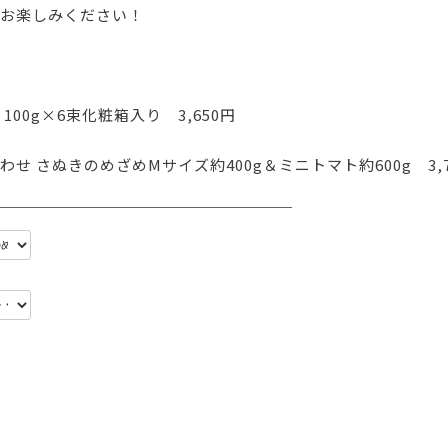
お楽しみください！
0g×6束化粧箱入り　3,650円

 さぬきのめざめMサイズ約400g＆ミニトマト約600g　3,7