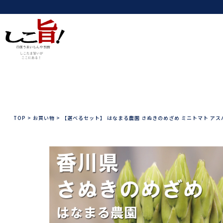
TOP
>
お買い物
>
【選べるセット】 はなまる農園 さぬきのめざめ ミニトマト アスパ