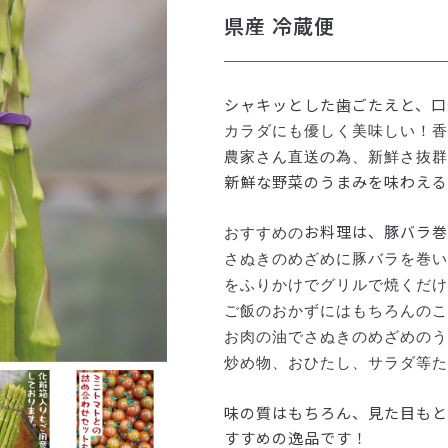
県産 冷蔵便
シャキッとした歯ごたえと、口
カラダにも優しく美味しい！香
農家さん直送の為、新鮮さ抜群
新鮮な野菜のうまみを味わえる
お料理は、豚バラ巻
おすすめの
さぬきのめざめに豚バラを巻い
をふりかけでグリルで焼くだけ
ご飯のおかずにはもちろんの
お肉の油でさぬきのめざめのう
炒め物、おひたし、
サラダ等た
味の質はもちろん、見た目もと
すすめの逸品です！